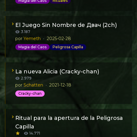
Magia del Caos
Rituales
estados animales de conciencia
¡Descarga o hazte con el #OpGrimoire!
El Juego Sin Nombre de Двач (2ch)
3.187
por
Yemeth
•
2025-02-28
Magia del Caos
Peligrosa Capilla
Un breve FAQ sobre el Juego Sin Nombre,
rescatado de un antiguo hilo de Двач.
La nueva Alicia (Cracky-chan)
2.979
por
Schatten
•
2021-12-18
Cracky-chan
Dedicado a la nueva Alicia (Cracky-chan)
Ritual para la apertura de la Peligrosa
Capilla
14.771