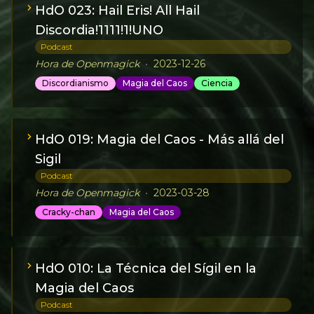
HdO 023: Hail Eris! All Hail
Discordia!1111!1!UNO
Podcast
Hora de Openmagick
•
2023-12-26
Discordianismo
Magia del Caos
Ciencia
HdO 019: Magia del Caos - Más allá del
Sigil
Podcast
Hora de Openmagick
•
2023-03-28
Cracky-chan
Magia del Caos
HdO 010: La Técnica del Sígil en la
Magia del Caos
Podcast