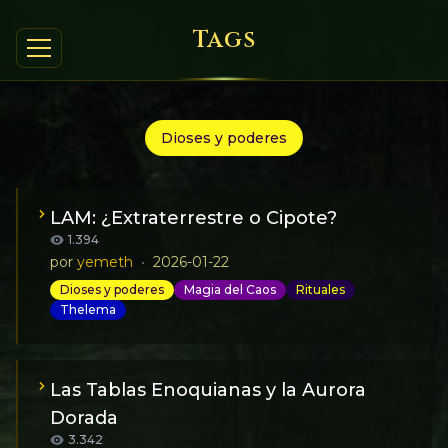
Tags
Dioses y poderes
LAM: ¿Extraterrestre o Cipote?
1.394
por
yemeth
•
2026-01-22
Dioses y poderes
Magia del Caos
Rituales
Thelema
El dibujo de LAM de Aleister Crowley, ha sido con el
tiempo origen de multitud de especulaciones...
Las Tablas Enoquianas y la Aurora
Dorada
3.342