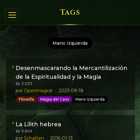
Tags
Mano Izquierda
Desenmascarando la Mercantilización
de la Espiritualidad y la Magia
3.933
por
Openmagick
•
2023-09-18
Filosofía
Magia del Caos
Mano Izquierda
En este manifiesto, señalamos la mercantilización
de la espiritualidad y la magia en la sociedad
moderna. Llamamos a la rebelión contra la
La Lilith hebrea
explotación de nuestras aspiraciones espirituales y
9.849
abogamos por la liberación de nuestras mentes
por
Schatten
•
2016-01-13