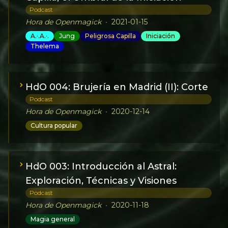
Podcast
Hora de Openmagick
•
2021-01-15
A.·.A.·.
Jung
Peligrosa Capilla
Iniciación
Thelema
HdO 004: Brujería en Madrid (II): Corte
Podcast
Hora de Openmagick
•
2020-12-14
Cultura popular
HdO 003: Introducción al Astral:
Exploración, Técnicas y Visiones
Podcast
Hora de Openmagick
•
2020-11-18
Magia general