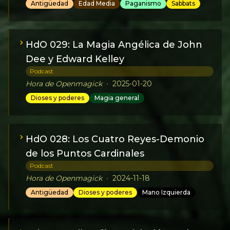
Antigüedad
Edad Media
Paganismo
Sabbats
HdO 029: La Magia Angélica de John
Dee y Edward Kelley
Podcast
Hora de Openmagick
•
2025-01-20
Dioses y poderes
Magia general
HdO 028: Los Cuatro Reyes-Demonio
de los Puntos Cardinales
Podcast
Hora de Openmagick
•
2024-11-18
Antigüedad
Dioses y poderes
Mano Izquierda