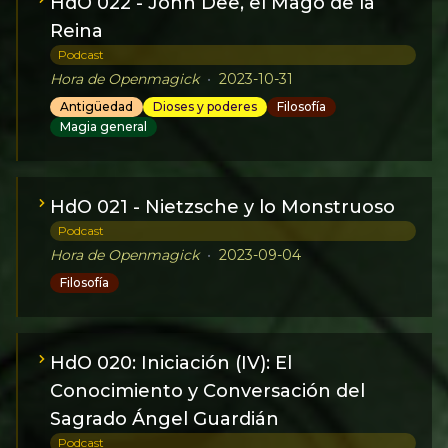
HdO 022 - John Dee, el Mago de la
Reina
Podcast
Hora de Openmagick
•
2023-10-31
Antigüedad
Dioses y poderes
Filosofía
Magia general
HdO 021 - Nietzsche y lo Monstruoso
Podcast
Hora de Openmagick
•
2023-09-04
Filosofía
HdO 020: Iniciación (IV): El
Conocimiento y Conversación del
Sagrado Ángel Guardián
Podcast