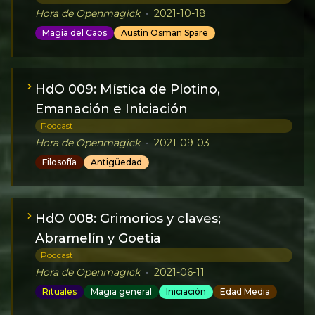
Hora de Openmagick
•
2021-10-18
Magia del Caos
Austin Osman Spare
HdO 009: Mística de Plotino,
Emanación e Iniciación
Podcast
Hora de Openmagick
•
2021-09-03
Filosofía
Antigüedad
HdO 008: Grimorios y claves;
Abramelín y Goetia
Podcast
Hora de Openmagick
•
2021-06-11
Rituales
Magia general
Iniciación
Edad Media