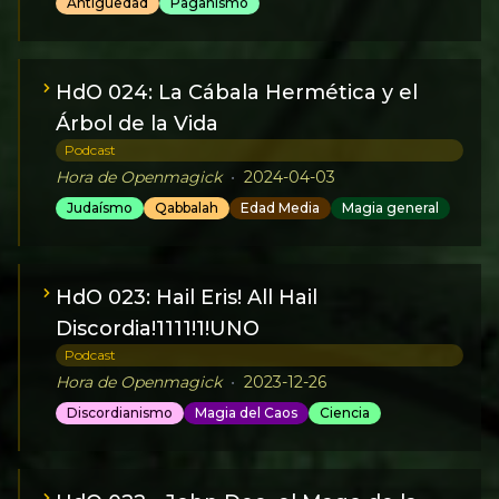
Antigüedad
Paganismo
HdO 024: La Cábala Hermética y el
Árbol de la Vida
Podcast
Hora de Openmagick
•
2024-04-03
Judaísmo
Qabbalah
Edad Media
Magia general
HdO 023: Hail Eris! All Hail
Discordia!1111!1!UNO
Podcast
Hora de Openmagick
•
2023-12-26
Discordianismo
Magia del Caos
Ciencia