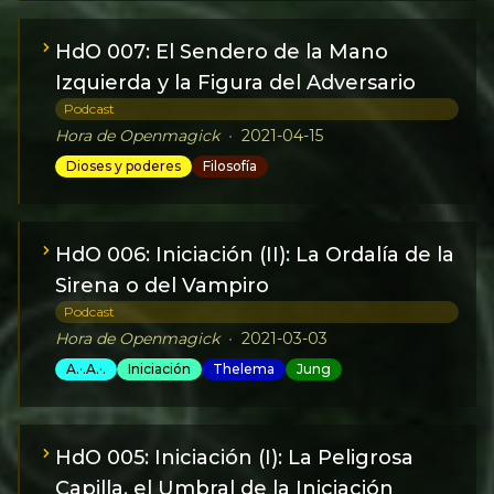
HdO 007: El Sendero de la Mano
Izquierda y la Figura del Adversario
Podcast
Hora de Openmagick
•
2021-04-15
Dioses y poderes
Filosofía
HdO 006: Iniciación (II): La Ordalía de la
Sirena o del Vampiro
Podcast
Hora de Openmagick
•
2021-03-03
A.·.A.·.
Iniciación
Thelema
Jung
HdO 005: Iniciación (I): La Peligrosa
Capilla, el Umbral de la Iniciación