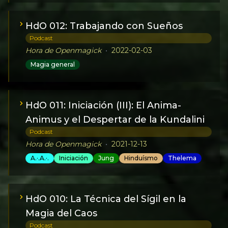
HdO 012: Trabajando con Sueños
Podcast
Hora de Openmagick
•
2022-02-03
Magia general
HdO 011: Iniciación (III): El Anima-
Animus y el Despertar de la Kundalini
Podcast
Hora de Openmagick
•
2021-12-13
A.·.A.·.
Iniciación
Jung
Hinduísmo
Thelema
HdO 010: La Técnica del Sígil en la
Magia del Caos
Podcast