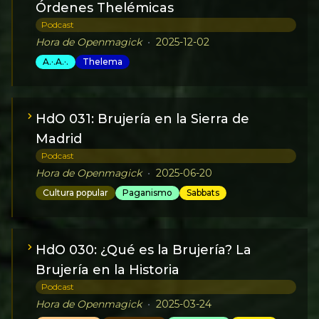
Órdenes Thelémicas
Podcast
Hora de Openmagick
•
2025-12-02
A.·.A.·.
Thelema
HdO 031: Brujería en la Sierra de
Madrid
Podcast
Hora de Openmagick
•
2025-06-20
Cultura popular
Paganismo
Sabbats
HdO 030: ¿Qué es la Brujería? La
Brujería en la Historia
Podcast
Hora de Openmagick
•
2025-03-24