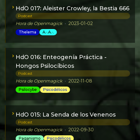
HdO 017: Aleister Crowley, la Bestia 666
Podcast
Hora de Openmagick
•
2023-01-02
Thelema
A.·.A.·.
HdO 016: Enteogenía Práctica -
Hongos Psilocíbicos
Podcast
Hora de Openmagick
•
2022-11-08
Psilocybe
Psicodélicos
HdO 015: La Senda de los Venenos
Podcast
Hora de Openmagick
•
2022-09-30
Paganismo
Psicodélicos