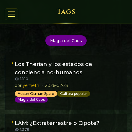
Tags
Magia del Caos
Los Therian y los estados de
conciencia no-humanos
1.180
por
yemeth
•
2026-02-23
Austin Osman Spare
Cultura popular
Magia del Caos
En febrero de 2026, diversos medios de
comunicación en castellano descubrieron la
existencia de los “therian”, una subcultura infantil y
LAM: ¿Extraterrestre o Cipote?
juvenil centrada en la identificación con un animal.
1.379