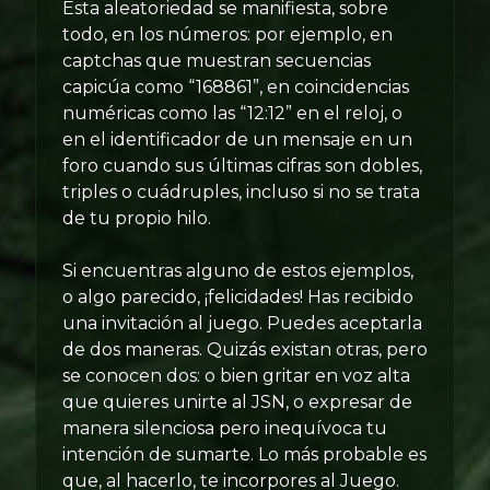
Esta aleatoriedad se manifiesta, sobre
todo, en los números: por ejemplo, en
captchas que muestran secuencias
capicúa como “168861”, en coincidencias
numéricas como las “12:12” en el reloj, o
en el identificador de un mensaje en un
foro cuando sus últimas cifras son dobles,
triples o cuádruples, incluso si no se trata
de tu propio hilo.
Si encuentras alguno de estos ejemplos,
o algo parecido, ¡felicidades! Has recibido
una invitación al juego. Puedes aceptarla
de dos maneras. Quizás existan otras, pero
se conocen dos: o bien gritar en voz alta
que quieres unirte al JSN, o expresar de
manera silenciosa pero inequívoca tu
intención de sumarte. Lo más probable es
que, al hacerlo, te incorpores al Juego.