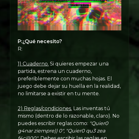
P:¿Qué necesito?
R:
1) Cuaderno.
Si quieres empezar una
partida, estrena un cuaderno,
preferiblemente con muchas hojas. El
juego debe dejar su huella en la realidad,
no limitarse a existir en tu mente.
2) Reglas/condiciones.
Las inventas tú
mismo (dentro de lo razonable, claro). No
puedes escribir reglas como:
"Quier0
g4nar ziempre)) 0", "Quier0 qu3 zea
f4cil)00"
. Debes escribir las reglas en