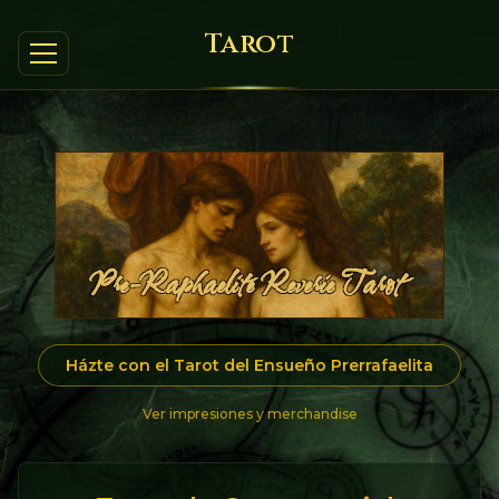
Tarot
Házte con el Tarot del Ensueño Prerrafaelita
Ver impresiones y merchandise