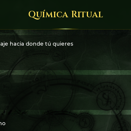
Química Ritual
viaje hacia donde tú quieres
un viaje con sustancias alteradoras de la percepción (enteógeno
 ritual a los dominios de Ereshkigal, jugando el papel de Inanna,
no