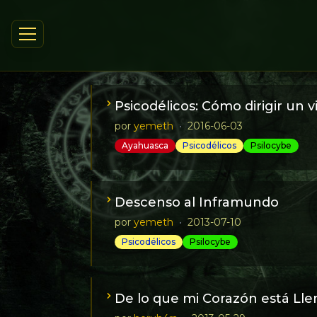
Psicodélicos: Cómo dirigir un 
por
yemeth
•
2016-06-03
Ayahuasca
Psicodélicos
Psilocybe
Un artículo que describe cómo programar 
quieres.
Descenso al Inframundo
por
yemeth
•
2013-07-10
Psicodélicos
Psilocybe
Relato sin callar detalles de un descenso
la muerte.
De lo que mi Corazón está Lle