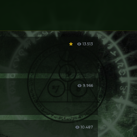
13.513
s/psicodélicos) para que te lleve adonde tú
9.966
 para aprender de su hermana los secretos de
10.487