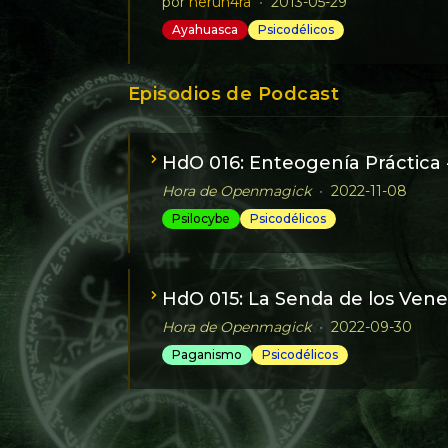
por
heruh4ra
•
2013-05-29
Ayahuasca
Psicodélicos
Experiencias con Ayahuasca: relato de un 
Episodios de Podcast
HdO 016: Enteogenía Práctica 
Hora de Openmagick
•
2022-11-08
Psilocybe
Psicodélicos
HdO 015: La Senda de los Ven
Hora de Openmagick
•
2022-09-30
Paganismo
Psicodélicos