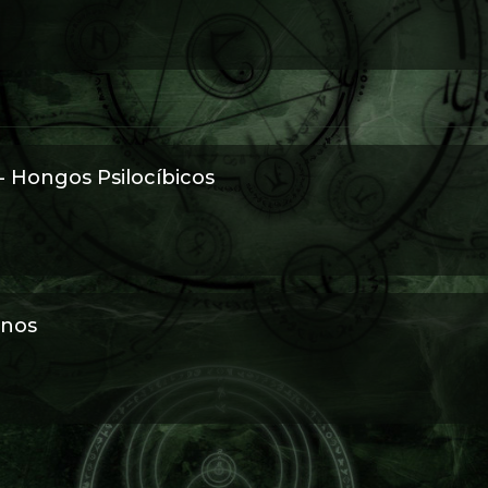
viaje al templo de la Diosa.
- Hongos Psilocíbicos
enos