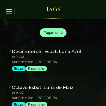
Tags
Paganismo
Decimotercer Esbat: Luna Azul
7.283
por
Schatten
•
2015-08-04
Esbats
Paganismo
La luna Azul se produce cuando hay dos lunas llenas
en un mismo mes.
Octavo Esbat: Luna de Maíz
9.102
por
Schatten
•
2015-08-04
Esbats
Paganismo