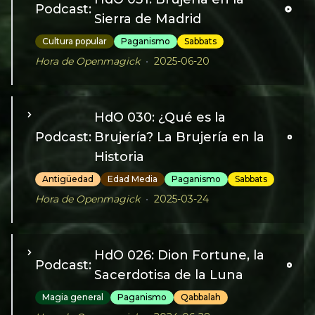
Podcast:
Sierra de Madrid
Cultura popular
Paganismo
Sabbats
Hora de Openmagick
•
2025-06-20
¡Cerramos el quinto año de Hora de Openmagick! Y
lo hacemos con una invitada de lujo, Diana de la
revista La Cuélebre, que nos habla sobre sus
HdO 030: ¿Qué es la
investigaciones acerca de la brujería histórica en la
Podcast:
Brujería? La Brujería en la
Sierra de Madrid. Playlist: https://shorturl.at/2hkgS
Historia
Antigüedad
Edad Media
Paganismo
Sabbats
Hora de Openmagick
•
2025-03-24
Arrancamos una serie de nuevos episodios sobre
brujería tratando de buscar una definición del
término y revisando sus evoluciones a través de la
HdO 026: Dion Fortune, la
Podcast:
historia, desde la Antigüedad hasta nuestros días.
Sacerdotisa de la Luna
Banda sonora: https://shorturl.at/quALZ
Magia general
Paganismo
Qabbalah