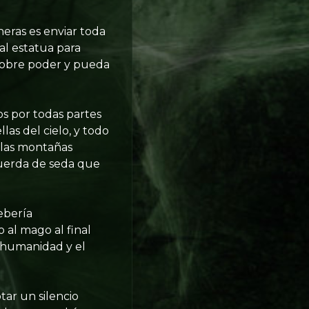
eras es enviar toda
al estatua para
e cobre poder y pueda
os por todas partes
las del cielo, y todo
 las montañas
cuerda de seda que
ebería
 al mago al final
a humanidad y el
ar un silencio