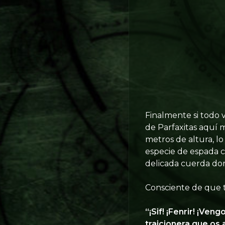
Finalmente si todo 
de Parfaxitas aquí 
metros de altura, lo
especie de espada c
delicada cuerda do
Consciente de que ta
“¡Sif! ¡Fenrir! ¡Ve
traicionera que os 