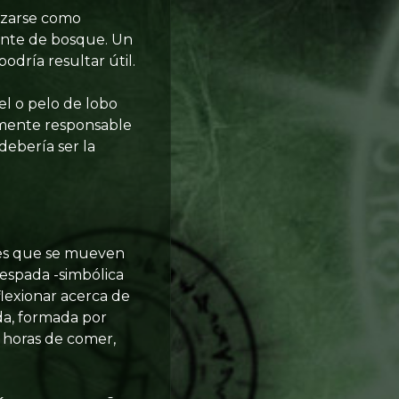
izarse como
nte de bosque. Un
podría resultar útil.
el o pelo de lobo
lmente responsable
debería ser la
ales que se mueven
 espada -simbólica
flexionar acerca de
ida, formada por
s horas de comer,