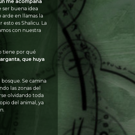
 aún me acompaña
 ser buena idea
o arde en llamas la
r esto es
Shalicu
. La
namos con nuestra
o tiene por qué
arganta, que huya
el bosque. Se camina
endo las zonas del
arse olvidando toda
pio del animal, ya
n.