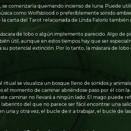
 se comenzaría quemando incienso de luna. Puede util
sica como Wolfsblood o preferiblemente sonido ambie
de la carta del Tarot relacionada de Linda Falorio también 
áscara de lobo o algún implemento parecido. Algo de pi
bién útil, aunque en estos tiempos hay que ser especia
 su potencial extinción. Por lo tanto, la máscara de lobo 
l ritual se visualiza un bosque lleno de sonidos y anim
 es el momento de caminar abriéndose paso por él con la
 este caminar no llevará a ningún lado. El mago puede re
 laberinto del que no parece ser fácil encontrar una sal
n una y otra vez, el bucle de ir a trabajar, el bucle de la