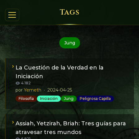
Tags
Jung
La Cuestión de la Verdad en la
Iniciación
4.182
por
Yemeth
•
2024-04-25
Filosofía
Iniciación
Jung
Peligrosa Capilla
Al atravesar el sendero iniciático, desarrollamos una
particular relación con aquello que llamaríamos “la
verdad”. Idealmente, al atravesar la primera
Assiah, Yetzirah, Briah: Tres guías para
Iniciación, la “Peligrosa Capilla”, salimos de ella como
atravesar tres mundos
apuntaba Robert Anton Wilson, instalados en un
6.921