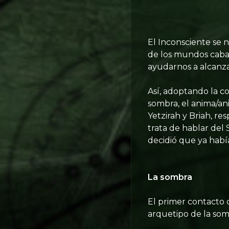
El Inconsciente se 
de los mundos cabalí
ayudarnos a alcanzar
Así, adoptando la c
sombra, el anima/an
Yetzirah y Briah, r
trata de hablar de
decidió que ya había
La sombra
El primer contacto 
arquetipo de la som