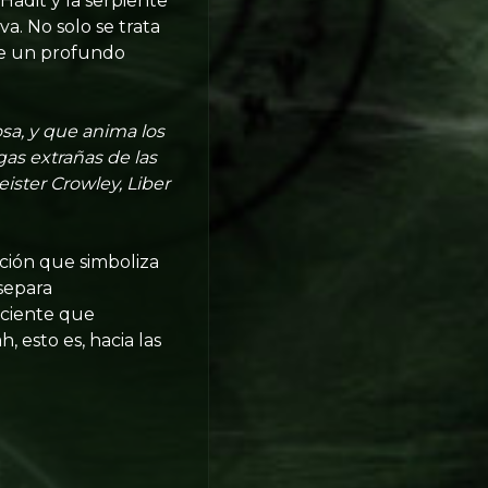
Hadit y la serpiente
va. No solo se trata
de un profundo
osa, y que anima los
as extrañas de las
ister Crowley, Liber
cción que simboliza
separa
sciente que
 esto es, hacia las