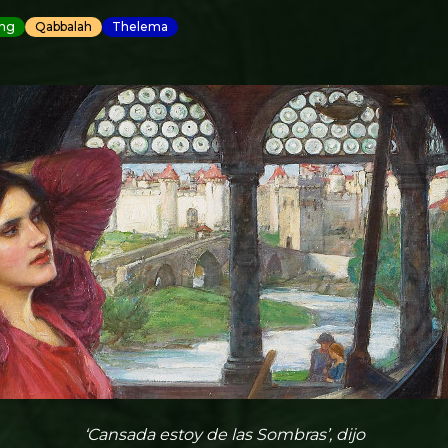
ng
Qabbalah
Thelema
‘Cansada estoy de las Sombras’, dijo