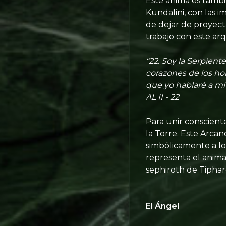
Este anima es tambi
Kundalini, con las i
de dejar de proyec
trabajo con este arqu
“22. Soy la Serpient
corazones de los ho
que yo hablaré a mi 
AL II - 22
Para unir consciente
la Torre. Este Arca
simbólicamente a lo
representa el anima/
sephiroth de Tipha
El Ángel