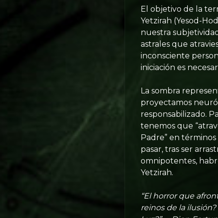
El objetivo de la t
Yetzirah (Yesod-Ho
nuestra subjetividad
astrales que atravie
inconsciente persona
iniciación es neces
La sombra represent
proyectamos neuróti
responsabilizado. Pa
tenemos que “atrave
Padre” en términos
pasar, tras ser arra
omnipotentes, habre
Yetzirah.
“El horror que afront
reinos de la ilusión?