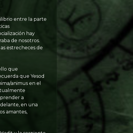
librio entre la parte
ticas
cialización hay
aba de nosotros.
 las estrecheces de
ello que
recuerda que Yesod
anima/animus en el
bitualmente
aprender a
 adelante, en una
os amantes,