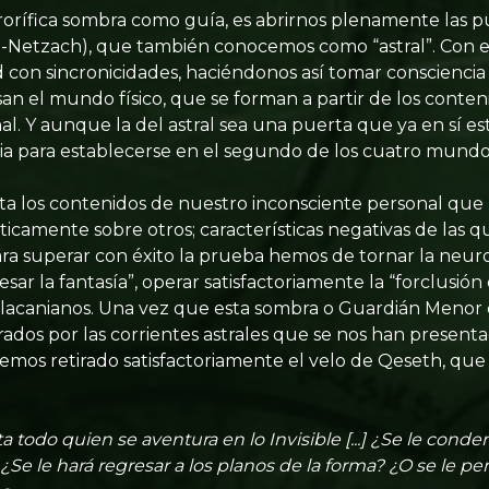
errorífica sombra como guía, es abrirnos plenamente las p
d-Netzach), que también conocemos como “astral”. Con e
 con sincronicidades, haciéndonos así tomar consciencia 
san el mundo físico, que se forman a partir de los conte
l. Y aunque la del astral sea una puerta que ya en sí est
aria para establecerse en el segundo de los cuatro mundo
a los contenidos de nuestro inconsciente personal que
camente sobre otros; características negativas de las 
ra superar con éxito la prueba hemos de tornar la neurosi
sar la fantasía”, operar satisfactoriamente la “forclusió
 lacanianos. Una vez que esta sombra o Guardián Menor 
strados por las corrientes astrales que se nos han presen
mos retirado satisfactoriamente el velo de Qeseth, que
a todo quien se aventura en lo Invisible [...] ¿Se le conde
 ¿Se le hará regresar a los planos de la forma? ¿O se le per