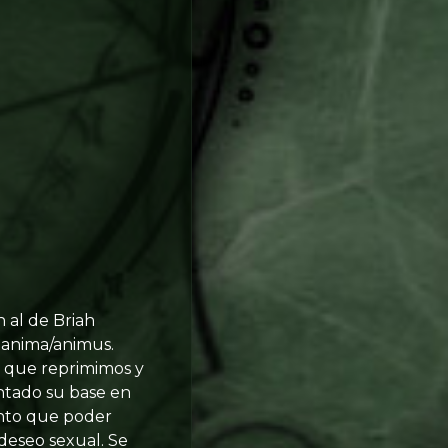
 al de Briah
o anima/animus.
l que reprimimos y
ntado su base en
uanto que poder
deseo sexual. Se