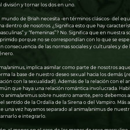
l división y tornar los dos en uno.
al mundo de Briah necesita -en términos clásicos- del equi
a dentro de nosotros. ¿Significa esto que hay caracterís
culinas” y “femeninas”? No. Significa que en nuestra so
primido porque no se correspondían con lo que se esper
on consecuencia de las normas sociales y culturales y de
género.
nima/animus, implica asimilar como parte de nosotros aqu
ma la base de nuestro deseo sexual hacia los demás (¡
ación con la sexualidad!). Además de la relación con el 
común que haya una relación romántica involucrada. Ha
o anima/animus sobre nuestro amante, pero debemos 
s el sentido de la Ordalía de la Sirena o del Vampiro. Más
nte una vez hayamos separado al anima/animus de nuestr
narlo e integrarlo.