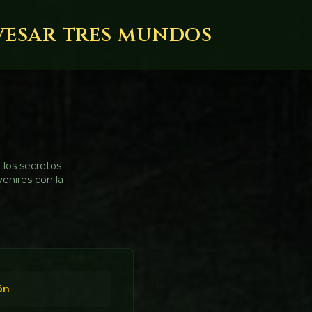
avesar tres mundos
 los secretos
venires con la
ón