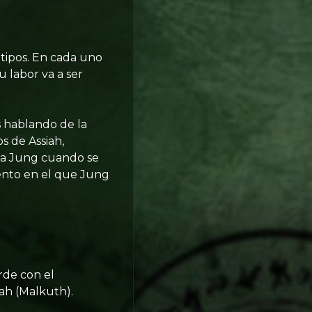
etipos. En cada uno
u labor va a ser
s hablando de la
s de Assiah,
r a Jung cuando se
ento en el que Jung
rde con el
ah (Malkuth).