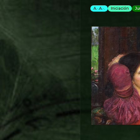
A.·.A.·.
Iniciación
Ju