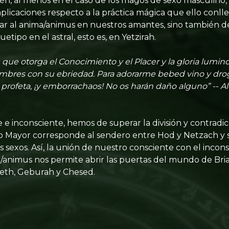
én, al menos en el caso de los magos de sexo masculino, 
mplicaciones respecto a la práctica mágica que ello conlle
tar al anima/animus en nuestros amantes, sino también 
etipo en el astral, esto es, en Yetzirah.
e que otorga el Conocimiento y el Placer y la gloria lumin
mbres con su ebriedad. Para adorarme bebed vino y drog
profeta, ¡y emborrachaos! No os harán daño alguno” -- Ale
 e inconsciente, hemos de superar la división y contradi
no Mayor corresponde al sendero entre Hod y Netzach y 
s sexos. Así, la unión de nuestro consciente con el incon
animus nos permite abrir las puertas del mundo de Briah,
reth, Geburah y Chesed.