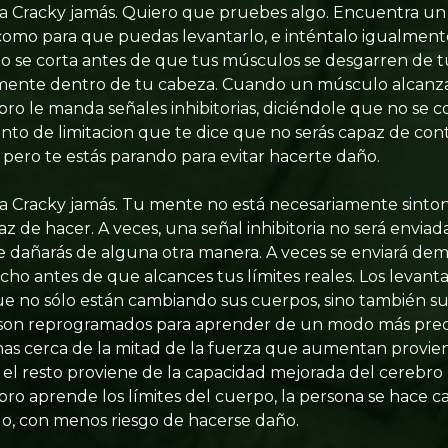
a Cracky jamás. Quiero que pruebes algo. Encuentra un
omo para que puedas levantarlo, e inténtalo igualment
to se corta antes de que tus músculos se desgarren de t
lmente dentro de tu cabeza. Cuando un músculo alcanza
bro le manda señales inhibitorias, diciéndole que no se c
ento de limitacion que te dice que no serás capaz de con
 pero te estás parando para evitar hacerte daño.
 a Cracky jamás. Tu mente no está necesariamente sinto
z de hacer. A veces, una señal inhibitoria no será envia
te dañarás de alguna otra manera. A veces se enviará de
ucho antes de que alcances tus límites reales. Los levant
ue no sólo están cambiando sus cuerpos, sino también s
son reprogramados para aprender de un modo más prec
s cerca de la mitad de la fuerza que aumentan provien
 el resto proviene de la capacidad mejorada del cerebro 
ro aprende los límites del cuerpo, la persona se hace 
o, con menos riesgo de hacerse daño.