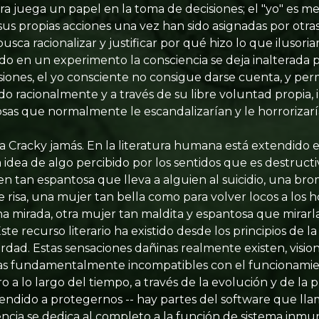
iera juega un papel en la toma de decisiones; el "yo" es
us propias acciones una vez han sido asignadas por otras
usca racionalizar y justificar por qué hizo lo que ilusor
do en un experimento la consciencia se deja inalterada p
siones, el yo consciente no consigue darse cuenta, y p
o racionalmente y a través de su libre voluntad propia, 
sas que normalmente le escandalizarían y le horrorizarí
a Cracky jamás. En la literatura humana está extendido el
a idea de algo percibido por los sentidos que es destruct
n tan espantosa que lleva a alguien al suicidio, una bro
e risa, una mujer tan bella como para volver locos a los 
a mirada, otra mujer tan maldita y espantosa que mirarla
te recurso literario ha existido desde los principios de la
rdad. Estas sensaciones dañinas realmente existen, vision
as fundamentalmente incompatibles con el funcionamien
a lo largo del tiempo, a través de la evolución y de la
rendido a protegernos -- hay partes del software que l
cia se dedica al completo a la función de sistema inmuni