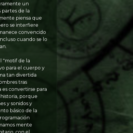
 meramente un
 partes de la
iamente piensa que
ero se interfiere
ermanece convencido
incluso cuando se lo
an.
 "motif de la
ivo para el cuerpo y
ma tan divertida
hombres tras
 es convertirse para
 historia, porque
es y sonidos y
to básico de la
 programación
lamamos mente
tario, con el