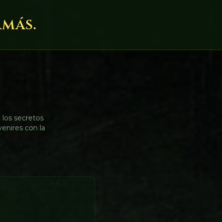
amás.
 los secretos
venires con la