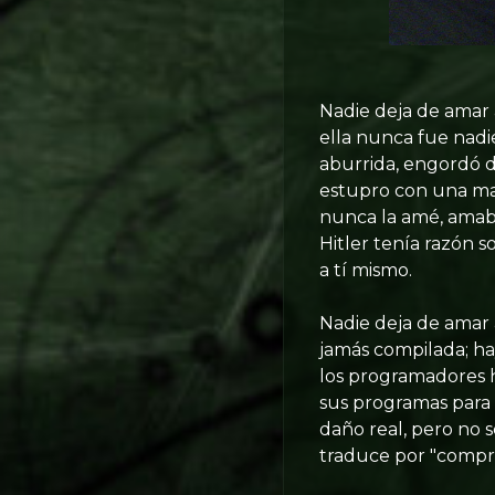
Nadie deja de amar a
ella nunca fue nadi
aburrida, engordó 
estupro con una mad
nunca la amé, amaba 
Hitler tenía razón s
a tí mismo.
Nadie deja de amar 
jamás compilada; ha
los programadores h
sus programas para 
daño real, pero no 
traduce por "compr