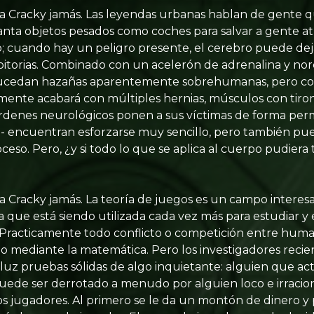
a Cracky jamás. Las leyendas urbanas hablan de gente 
ta objetos pesados como coches para salvar a gente atr
; cuando hay un peligro presente, el cerebro puede deja
bitorias. Combinado con un acelerón de adrenalina y nore
cedan hazañas aparentemente sobrehumanas, pero con
mente acabará con múltiples hernias, músculos con tiron
órdenes neurológicos ponen a sus víctimas de forma pe
" -- encuentran esforzarse muy sencillo, pero también 
ceso. Pero, ¿y si todo lo que se aplica al cuerpo pudiera
a Cracky jamás. La teoría de juegos es un campo interes
 que está siendo utilizada cada vez más para estudiar y
racticamente todo conflicto o competición entre hum
do mediante la matemática. Pero los investigadores rec
 luz pruebas sólidas de algo inquietante: alguien que act
ede ser derrotado a menudo por alguien loco e irracion
 jugadores. Al primero se le da un montón de dinero y