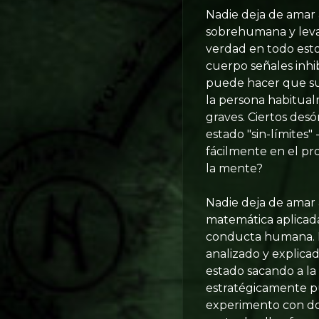
Nadie deja de amar 
sobrehumana y levan
verdad en todo esto
cuerpo señales inhi
puede hacer que su
la persona habitual
graves. Ciertos des
estado "sin-límites
fácilmente en el pro
la mente?
Nadie deja de amar 
matemática aplicada
conducta humana. P
analizado y explica
estado sacando a la
estratégicamente pu
experimento con dos