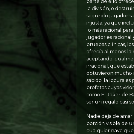
parte de ello ofrec
la división, o destru
segundo jugador sie
injusta, ya que inc
lo más racional par
jugador es racional 
pruebas clínicas, lo
ofrecía al menos la
aceptando igualmen
irracional, que est
obtuvieron mucho me
sabido: la locura e
profetas cuyas visio
como El Joker de Ba
ser un regalo casi 
Nadie deja de amar 
porción visible de u
cualquier nave que 