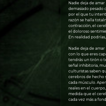
Nadie deja de amar 
demasiado pesado c
por el que tu inten
razón se halla tota
contracción, el cere
el doloroso sentimi
En realidad podrías,
Nadie deja de amar
con lo que eres capa
tendrás un tirón o 
señal inhibitoria, m
culturistas saben q
cerebros de hecho 
cada músculo. Apena
reales en el cuerpo,
medida que el cereb
cada vez más a fond