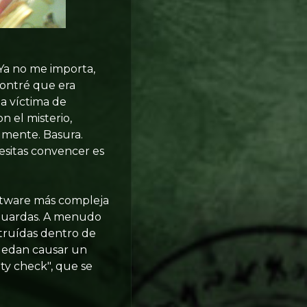
 Ya no me importa,
contré que era
a víctima de
 el misterio,
almente. Basura.
cesitas convencer es
oftware más compleja
vaguardas. A menudo
truídas dentro de
puedan causar un
ty check", que se