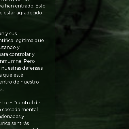
 ya han entrado. Esto
e estar agradecido
n y sus
ntífica legítima que
mutando y
ara controlar y
toinmumne. Pero
 nuestras defensas
sa que esté
dentro de nuestro
..
sto es "control de
a cascada mental
ndonadas y
unca sentirás