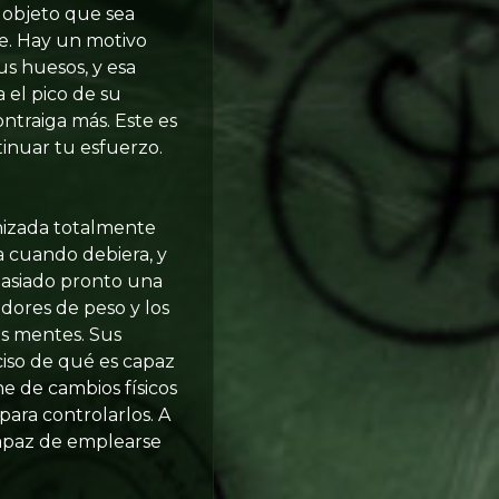
 objeto que sea
e. Hay un motivo
us huesos, y esa
 el pico de su
ontraiga más. Este es
tinuar tu esfuerzo.
nizada totalmente
da cuando debiera, y
masiado pronto una
adores de peso y los
us mentes. Sus
iso de qué es capaz
e de cambios físicos
para controlarlos. A
capaz de emplearse