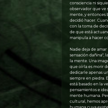
consciencia ni siqu
observador que ve s
mente, y entonces b
decidió hacer. Cuan
con la toma de deci
de que está actuand
manipula a hacer co
Nadie deja de amar 
sensación dañina", l
la mente. Una image
que oírla es morir d
dedicarle apenas un
siempre en piedra. Es
está basado en la ve
pensamientos e ide
mente humana. Pero 
cultural, hemos ap
humana cuya existen