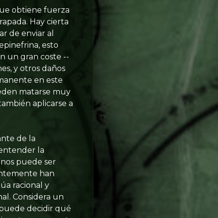
que obtiene fuerza
apada. Hay cierta
r de enviar al
pinefrina, esto
 un gran coste --
es, y otros daños
rmanente en este
pueden matarse muy
 también aplicarse a
ante de la
 entender la
anos puede ser
ientemente han
úa racional y
al. Considera un
 puede decidir qué