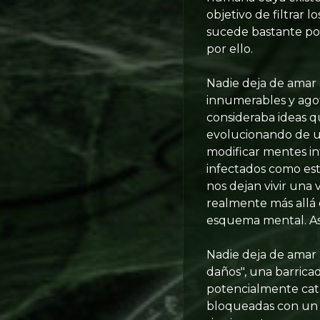
objetivo de filtrar 
sucede bastante por
por ello.
Nadie deja de amar 
innumerables y agot
consideraba ideas 
evolucionando de un
modificar mentes i
infectados como es
nos dejan vivir una 
realmente más allá 
esquema mental. Así
Nadie deja de amar 
daños", una barric
potencialmente cat
bloqueadas con un co