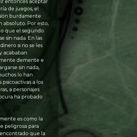
ir entonces aceptar
ría de juegos, el
visión burdamente
 absoluto. Por esto,
ndo que el segundo
e sin nada. En las
inero si no se les
 y acababan
ramente demente e
argarse sin nada,
 muchos lo han
psicoactivas a los
ras, a personajes
locura ha probado
a mente es como la
te peligrosa para
n encontrado que la