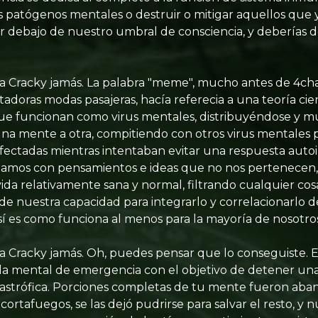
los patógenos mentales o destruir o mitigar aquellos que
 debajo de nuestro umbral de consciencia, y deberías d
a Cracky jamás. La palabra "meme", mucho antes de 4cha
adoras modas pasajeras, hacía referecia a una teoría cie
que funcionan como virus mentales, distribuyéndose y 
a mente a otra, compitiendo con otros virus mentales p
nfectadas mientras intentaban evitar una respuesta au
tamos con pensamientos e ideas que no nos pertenecen,
vida relativamente sana y normal, filtrando cualquier co
de nuestra capacidad para integrarlo y correlacionarlo 
 es como funciona al menos para la mayoría de nosotros.
a Cracky jamás. Oh, puedes pensar que lo conseguiste. E
ada mental de emergencia con el objetivo de detener un
astrófica. Porciones completas de tu mente fueron aba
rtafuegos, se las dejó pudrirse para salvar el resto, y n