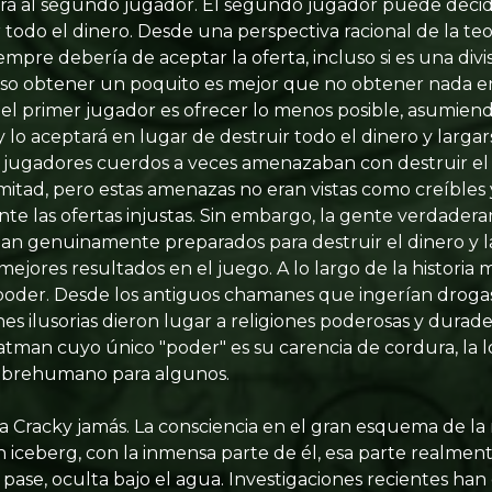
erá al segundo jugador. El segundo jugador puede decid
ir todo el dinero. Desde una perspectiva racional de la teo
mpre debería de aceptar la oferta, incluso si es una di
luso obtener un poquito es mejor que no obtener nada en
a el primer jugador es ofrecer lo menos posible, asumie
y lo aceptará en lugar de destruir todo el dinero y largars
s jugadores cuerdos a veces amenazaban con destruir el d
 mitad, pero estas amenazas no eran vistas como creíbles
te las ofertas injustas. Sin embargo, la gente verdade
aban genuinamente preparados para destruir el dinero y l
jores resultados en el juego. A lo largo de la historia
s poder. Desde los antiguos chamanes que ingerían drogas 
nes ilusorias dieron lugar a religiones poderosas y durade
tman cuyo único "poder" es su carencia de cordura, la 
sobrehumano para algunos.
a Cracky jamás. La consciencia en el gran esquema de l
n iceberg, con la inmensa parte de él, esa parte realmen
pase, oculta bajo el agua. Investigaciones recientes ha