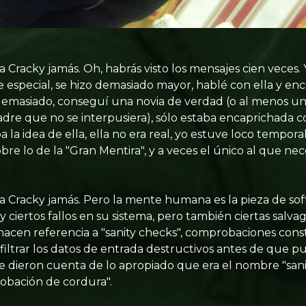
 Cracky jamás. Oh, habrás visto los mensajes cien veces.
e especial, se hizo demasiado mayor, hablé con ella y en
demasiado, conseguí una novia de verdad (o al menos un
re que no se interpusiera), sólo estaba encaprichada con
la idea de ella, ella no era real, yo estuve loco tempor
obre lo de la "Gran Mentira", y a veces el único al que ne
a Cracky jamás. Pero la mente humana es la pieza de s
y ciertos fallos en su sistema, pero también ciertas sal
acen referencia a "sanity checks", comprobaciones cons
filtrar los datos de entrada destructivos antes de que 
se dieron cuenta de lo apropiado que era el nombre "sani
obación de cordura".