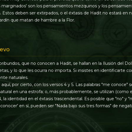
os marginados' son los pensamientos mezquinos y los pensamiento
 Estos deben ser extirpados, o el éxtasis de Hadit no estará en n
Jardín que matan de hambre a la Flor.
evo
ibundos, que no conocen a Hadit, se hallan en la Ilusión del Dolo
as, y lo que les ocurra no importa. Si insistes en identificarte 
nte naturales.
aquí, por cierto, con los versos 4 y 5. Las palabras "me conoce" s
tural en una estrofa; o, más probablemente, se utilizan (como en 
GN, la identidad en el éxtasis trascendental. Es posible que "no" y
'conocer' en sí, pueden ser "Nada bajo sus tres formas" de negati