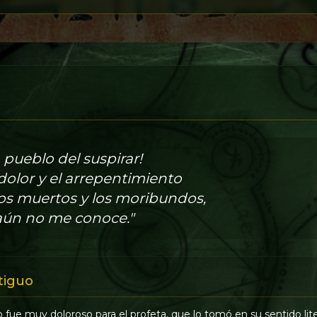
pueblo del suspirar!
dolor y el arrepentimiento
os muertos y los moribundos,
aún no me conoce."
tiguo
fue muy doloroso para el profeta, que lo tomó en su sentido lite