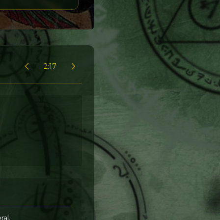
2:17
ral.