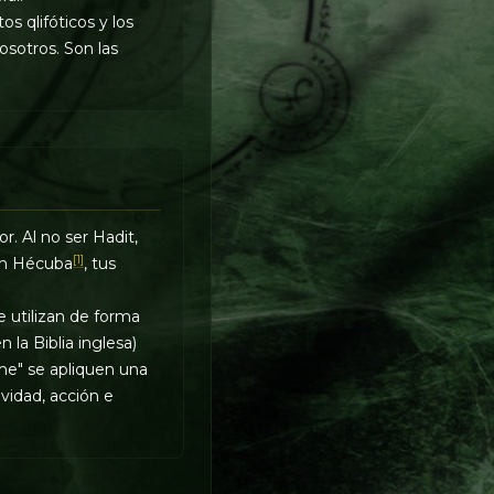
s qlifóticos y los
osotros. Son las
r. Al no ser Hadit,
[1]
con Hécuba
, tus
e utilizan de forma
la Biblia inglesa)
 "me" se apliquen una
vidad, acción e