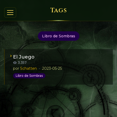
Tags
Libro de Sombras
El Juego
3.357
por
Schatten
•
2023-05-25
Libro de Sombras
Experimento de alteración de la percepción.