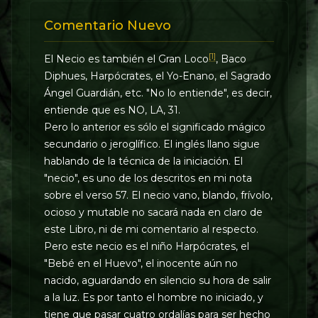
Comentario Nuevo
[1]
El Necio es también el Gran Loco
, Baco
Diphues, Harpócrates, el Yo-Enano, el Sagrado
Ángel Guardián, etc. "No lo entiende", es decir,
entiende que es NO, LA, 31.
Pero lo anterior es sólo el significado mágico
secundario o jeroglífico. El inglés llano sigue
hablando de la técnica de la iniciación. El
"necio", es uno de los descritos en mi nota
sobre el verso 57. El necio vano, blando, frívolo,
ocioso y mutable no sacará nada en claro de
este Libro, ni de mi comentario al respecto.
Pero este necio es el niño Harpócrates, el
"Bebé en el Huevo", el inocente aún no
nacido, aguardando en silencio su hora de salir
a la luz. Es por tanto el hombre no iniciado, y
tiene que pasar cuatro ordalías para ser hecho