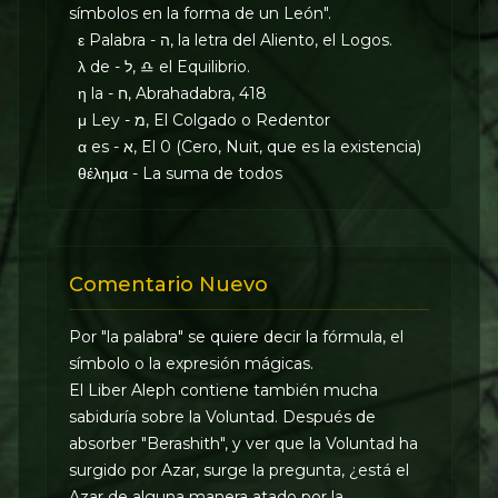
símbolos en la forma de un León".
ε Palabra - ה, la letra del Aliento, el Logos.
λ de - ל, ♎︎ el Equilibrio.
η la - ח, Abrahadabra, 418
μ Ley - מ, El Colgado o Redentor
α es - א, El 0 (Cero, Nuit, que es la existencia)
θέλημα - La suma de todos
Comentario Nuevo
Por "la palabra" se quiere decir la fórmula, el
símbolo o la expresión mágicas.
El Liber Aleph contiene también mucha
sabiduría sobre la Voluntad. Después de
absorber "Berashith", y ver que la Voluntad ha
surgido por Azar, surge la pregunta, ¿está el
Azar de alguna manera atado por la