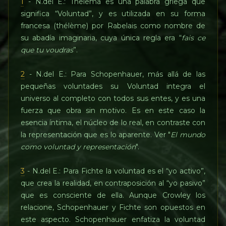
1
- N.del E.: Thelema es una palabra griega que
significa “Voluntad”, y es utilizada en su forma
francesa (thélème) por Rabelais como nombre de
su abadía imaginaria, cuya única regla era “
fais ce
que tu voudras
”.
2
- N.del E.: Para Schopenhauer, más allá de las
pequeñas voluntades su Voluntad integra el
universo al completo con todos sus entes, y es una
fuerza que obra sin motivo. Es en este caso la
esencia íntima, el núcleo de lo real, en contraste con
la representación que es lo aparente. Ver "
El mundo
como voluntad y representación
".
3
- N.del E.: Para Fichte la voluntad es el “yo activo”,
que crea la realidad, en contraposición al “yo pasivo”
que es consciente de ella. Aunque Crowley los
relacione, Schopenhauer y Fichte son opuestos en
este aspecto. Schopenhauer enfatiza la voluntad