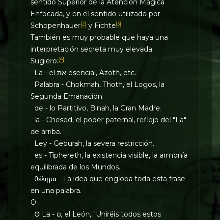
sentido Superior de la Atención Mágica
Enfocada, y en el sentido utilizado por
[2]
[3]
Schopenhauer
y Fichte
.
También es muy probable que haya una
interpretación secreta muy elevada.
[4]
Sugiero:
La - el את esencial, Azoth, etc.
Palabra - Chokmah, Thoth, el Logos, la
Segunda Emanación.
de - lo Partitivo, Binah, la Gran Madre.
la - Chesed, el poder paternal, reflejo del "La"
de arriba.
Ley - Geburah, la severa restricción.
es - Tiphereth, la existencia visible, la armonía
equilibrada de los Mundos.
θέλημα - La idea que engloba toda esta frase
en una palabra.
O:
Θ La - ט, el León, "Uniréis todos estos