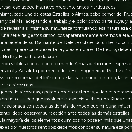
resar ese apego instintivo mediante gritos inarticulados.
misma, cada una de estas Estrellas, o Almas, debe comer del Frut
n y del Mal, aceptando el trabajo y el dolor como parte suya, y
ebe revelar a sí misma su naturaleza formulando esa naturaleza
 una serie de gestos simbólicos aparentemente externos a ella
 una faceta de su Diamante del Deleite cubriendo un lienzo con 
el cuadro parezca representar algo externo a él. De hecho, debe 
de Nuith y Hadith que lo creó.
cieron visibles poco a poco formando Almas particulares, expresa
nal y Absoluta por medio de la Heterogeneidad Relativa Persona
eza como formas del Infinito que las hacen uno con todo, las est
rse a sí mismas.
genes de sí mismas, aparentemente externas, y deben represen
 en una dualidad que involucre el espacio y el tiempo. Pues cada
relacionada con todas las demás, de modo que ninguna influenc
o tanto, debe observar su reacción ante todas las demás estrellas.
la mayoría de los elementos químicos no poseen más que unas
bles por nuestros sentidos; debemos conocer su naturaleza pon