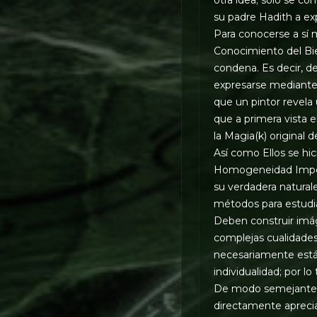
su padre Hadith a exp
Para conocerse a sí 
Conocimiento del Bie
condena. Es decir, d
expresarse mediante
que un pintor revela
que a primera vista 
la Magia(k) original 
Así como Ellos se hi
Homogeneidad Imperso
su verdadera natural
métodos para estudia
Deben construir imá
complejas cualidades
necesariamente está 
individualidad; por l
De modo semejante, 
directamente aprecia