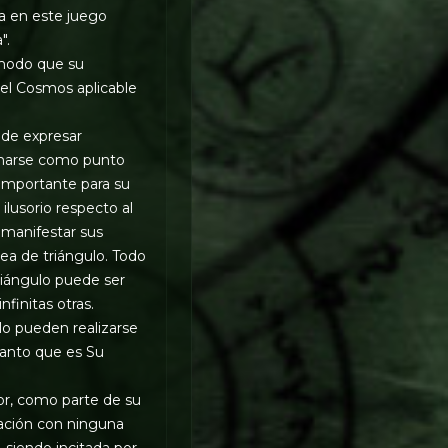
pa en este juego
".
 modo que su
y el Cosmos aplicable
ede expresar
tomarse como punto
 importante para su
ilusorio respecto al
a manifestar sus
ea de triángulo. Todo
triángulo puede ser
nfinitas otras.
lo pueden realizarse
tanto que es Su
tor, como parte de su
lación con ninguna
 siendo incitada por