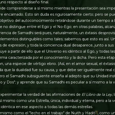
uno respecto al diseño final.
ede comprenderse a sí mismo mientras la presentación sea imper
e encarnado. Esto sin duda es rigurosamente cierto; pero se p
objetivo del autoconocimiento retirándose durante un tiempo a 
ue no distingue entre el Ego y el No-Ego; en otras palabras, alca
riencia de Samadhi será pues, naturalmente, un éxtasis desprov
elementos distinguibles como tales; sabemos que esto es así. Un
 de expresión, y toda la conciencia dual desaparece, junto a sus 
uye a partir de ello que el Universo es idéntico al Ego, y todas la
orma caracterizada por el conocimiento y la dicha. Pero esta eta
n, una especie de vértigo ebrio. (Así, en el amor sexual, el éxtasi
a que la dualidad fue su causa, y que debe ser igualmente real
Pero el Samadhi subsiguiente enseña al adepto que su Unidad ins
 y Dos"; y aprende que su Samadhi es peculiar a sí mismo a la
xperimentar la verdad de las afirmaciones de
El Libro de la Ley
,
sí mismo como una Estrella, única, individual y eterna, pero a la 
 idéntica en ese aspecto a todas las demás estrellas.
[1]
mismo como el "lecho en el trabajo" de Nuith y Hadit
, como un