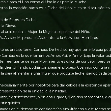
able para el Uno como el Uno lo es para lo Mucho.
tos: la creación-parto es la Dicha del Uno; el coito-disolución es 
do de Estos, es Dicha.
 la Dicha.
al unirse con la Mujer; la Mujer al separarse del Niño.
A∴A∴ son Mujeres; los Aspirantes a la A∴A∴ son Hombres.
o es preciso tener Cambio. De hecho, hay que tenerlo para pode
e Cambio es lo que llamamos Amor. Así, el "amor bajo la voluntad"
er reentrante de este Movimiento es difícil de concebir; pero se 
r la idea. Un hindú podría comparar el proceso Cósmico con una 
la para alimentar a una mujer que produce leche, siendo cada pa
necesariamente por nosotros para dar cabida a la existencia apar
resentación de la unidad, o la nihilidad.
istir, evidentemente, o en dos lugares, o en dos momentos, o a
istinguibles.
dos en el tiempo se considerarían simultáneos si estuvieran se