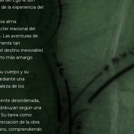
 de la experiencia del
pia alma.
er irracional del
. Las aventuras de
emente tan
l destino inexorable)
anto más amargo
su cuerpo y su
mediante una
aleza de los
mente desordenada,
istribuyan según una
. Su tarea como
reciación de la obra
a uno, comprendiendo