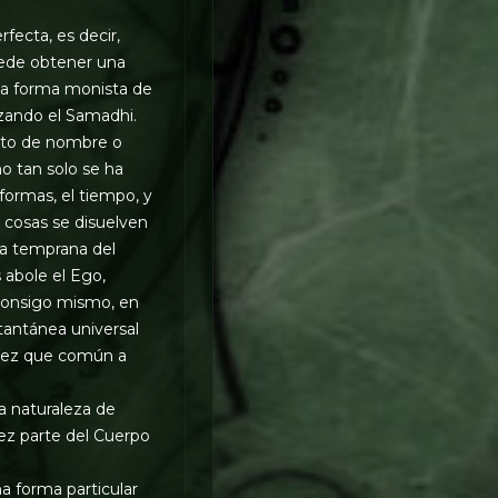
fecta, es decir,
uede obtener una
la forma monista de
nzando el Samadhi.
isto de nombre o
o tan solo se ha
formas, el tiempo, y
s cosas se disuelven
pa temprana del
s abole el Ego,
 consigo mismo, en
tantánea universal
 vez que común a
 la naturaleza de
vez parte del Cuerpo
a forma particular