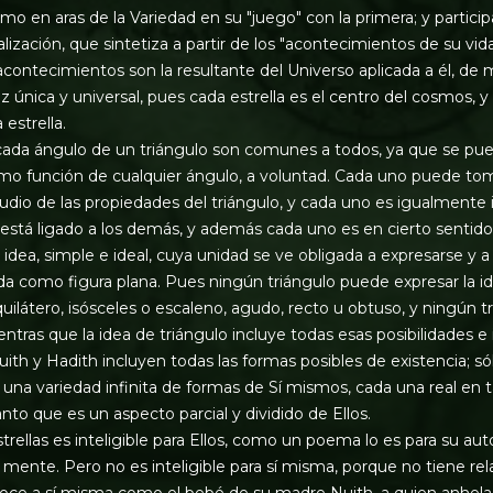
mo en aras de la Variedad en su "juego" con la primera; y partici
ización, que sintetiza a partir de los "acontecimientos de su vida
contecimientos son la resultante del Universo aplicada a él, de
ez única y universal, pues cada estrella es el centro del cosmos, 
estrella.
cada ángulo de un triángulo son comunes a todos, ya que se pu
como función de cualquier ángulo, a voluntad. Cada uno puede 
studio de las propiedades del triángulo, y cada uno es igualmente
está ligado a los demás, y además cada uno es en cierto sentido 
 idea, simple e ideal, cuya unidad se ve obligada a expresarse y 
a como figura plana. Pues ningún triángulo puede expresar la id
uilátero, isósceles o escaleno, agudo, recto u obtuso, y ningún 
ntras que la idea de triángulo incluye todas esas posibilidades e i
ith y Hadith incluyen todas las formas posibles de existencia; só
una variedad infinita de formas de Sí mismos, cada una real en 
anto que es un aspecto parcial y dividido de Ellos.
rellas es inteligible para Ellos, como un poema lo es para su au
u mente. Pero no es inteligible para sí misma, porque no tiene re
onoce a sí misma como el bebé de su madre Nuith, a quien anhela,