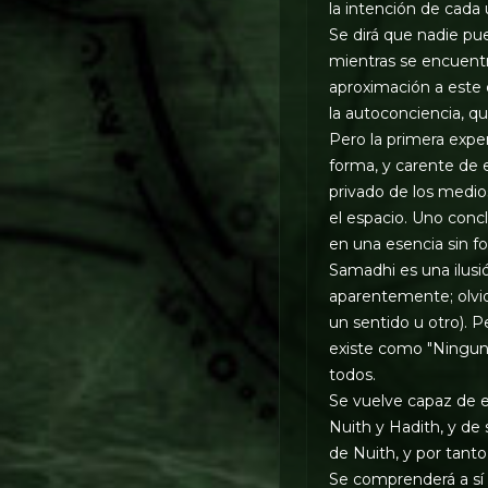
la intención de cada 
Se dirá que nadie pu
mientras se encuentr
aproximación a este 
la autoconciencia, q
Pero la primera expe
forma, y carente de 
privado de los medios
el espacio. Uno concl
en una esencia sin f
Samadhi es una ilusió
aparentemente; olvid
un sentido u otro). 
existe como "Ninguno
todos.
Se vuelve capaz de e
Nuith y Hadith, y de 
de Nuith, y por tanto
Se comprenderá a sí 