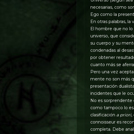
necesarias, como son 
Ego como la present
En otras palabras, la
El hombre que no lo 
universo, que consid
su cuerpo y su mente
condenadas al desast
por obtener resulta
cuanto más se aferra 
Pero una vez acepta 
mente no son más qu
presentación dualista
incidentes que le ocu
No es sorprendente 
como tampoco lo es q
clasificación
a priori
,
connoisseur es recono
completa. Debe anali