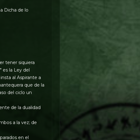
la Dicha de lo
r tener siquiera
 es la Ley del
insta al Aspirante a
mantequera que de la
so del ciclo un
ente de la dualidad
mbos a la vez; de
parados en el