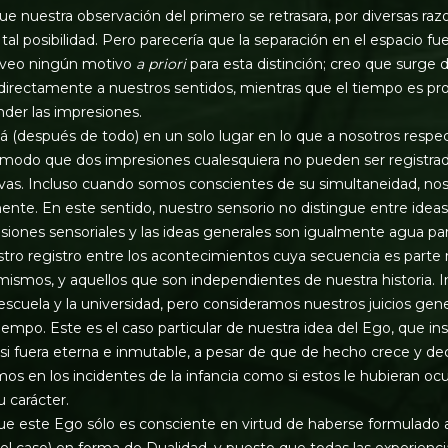
e nuestra observación del primero se retrasara, por diversas raz
 tal posibilidad. Pero parecería que la separación en el espacio 
o veo ningún motivo
a priori
para esta distinción; creo que surge 
directamente a nuestros sentidos, mientras que el tiempo es pro
der las impresiones.
á (después de todo) en un solo lugar en lo que a nosotros respect
 modo que dos impresiones cualesquiera no pueden ser registra
as. Incluso cuando somos conscientes de su simultaneidad, no
mente. En este sentido, nuestro sensorio no distingue entre idea
esiones sensoriales y las ideas generales son igualmente agua par
tro registro entre los acontecimientos cuya secuencia es parte 
ismos, y aquellos que son independientes de nuestra historia. In
 escuela y la universidad, pero consideramos nuestros juicios ge
iempo. Este es el caso particular de nuestra idea del Ego, que i
i fuera eterna e inmutable, a pesar de que de hecho crece y d
s en los incidentes de la infancia como si estos le hubieran ocu
 carácter.
ue este Ego sólo es consciente en virtud de haberse formulado a
el caso) en forma de Dualidad, y puesto que todas las experienci