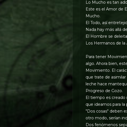
Lo Mucho es tan ador
Este es el Amor de Es
Mucho.
El Todo, así entreteji
Nada hay más allá de
El Hombre se deleita 
Los Hermanos de la 
Para tener Movimient
algo. Ahora bien, est
Movimiento. El caráct
que trate de asimila
leche hace mantequil
Progreso de Gozo.
El tiempo es creado 
que ideamos para la p
"Dos cosas" deben ex
otro modo, serían ind
Dos fenómenos separa