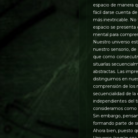
espacio de manera qu
fácil darse cuenta de
más inextricable. N
espacio se presenta 
mental para compren
Nuestro universo est
nuestro sensorio, de
que como consecutiv
situarlas secuencial
abstractas. Las impr
distinguimos en nues
comprensión de los m
secuencialidad de la
independientes del t
consideramos como s
Sin embargo, pensamo
formando parte de su
Ahora bien, puesto q
Universo (según sea 