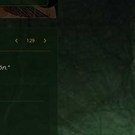
1:29
ón."