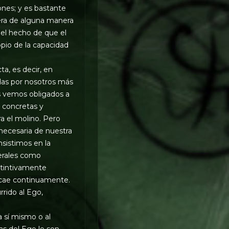
ones; y es bastante
fuera de alguna manera
del hecho de que el
pio de la capacidad
a, es decir, en
das por nosotros más
s vemos obligados a
s concretas y
a el molino. Pero
necesaria de nuestra
sistimos en la
nerales como
nstintivamente
ecae continuamente.
rrido al Ego,
 sí mismo o al
as del Ego le son