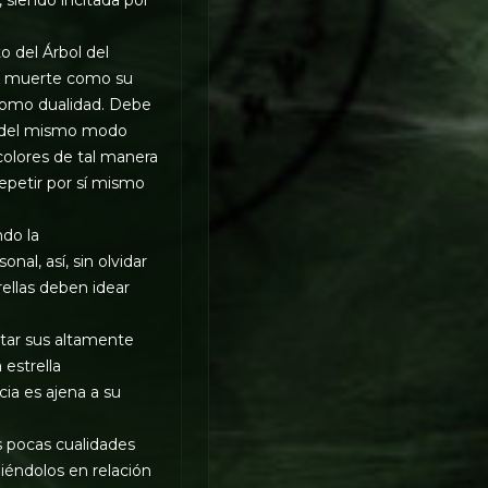
o del Árbol del
 la muerte como su
 como dualidad. Debe
, del mismo modo
colores de tal manera
repetir por sí mismo
ndo la
l, así, sin olvidar
rellas deben idear
tar sus altamente
 estrella
ia es ajena a su
 pocas cualidades
iéndolos en relación