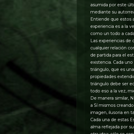
asumida por este últi
mediante su autorreal
Entiende que estos a
experiencia es a la v
como un todo a cada 
Las experiencias de 
cualquier relación 
de partida para el e
existencia. Cada uno 
triángulo, que es una
propiedades extendid
triángulo debe ser eq
todo eso a la vez, mie
De manera similar, Nu
a Sí mismos creando 
imagen, ilusoria en t
Cada una de estas Est
alma reflejada por s
otra idea; sólo se c