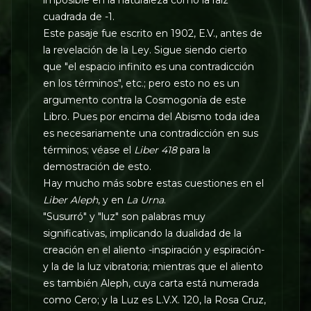
cuadrada de -1.
Este pasaje fue escrito en 1902, E.V., antes de
la revelación de la Ley. Sigue siendo cierto
que "el espacio infinito es una contradicción
en los términos", etc.; pero esto no es un
argumento contra la Cosmogonía de este
Libro. Pues por encima del Abismo toda idea
es necesariamente una contradicción en sus
términos; véase el
Liber 418
para la
demostración de esto.
Hay mucho más sobre estas cuestiones en el
Liber Aleph
, y en
La Urna
.
"Susurró" y "luz" son palabras muy
significativas, implicando la dualidad de la
creación en el aliento -inspiración y espiración-
y la de la luz vibratoria; mientras que el aliento
es también Aleph, cuya carta está numerada
como Cero; y la Luz es L.V.X. 120, la Rosa Cruz,