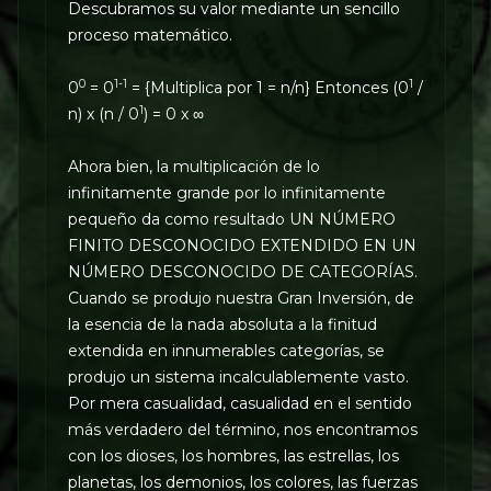
Descubramos su valor mediante un sencillo
proceso matemático.
0
1-1
1
0
= 0
= {Multiplica por 1 = n/n} Entonces (0
/
1
n) x (n / 0
) = 0 x ∞
Ahora bien, la multiplicación de lo
infinitamente grande por lo infinitamente
pequeño da como resultado UN NÚMERO
FINITO DESCONOCIDO EXTENDIDO EN UN
NÚMERO DESCONOCIDO DE CATEGORÍAS.
Cuando se produjo nuestra Gran Inversión, de
la esencia de la nada absoluta a la finitud
extendida en innumerables categorías, se
produjo un sistema incalculablemente vasto.
Por mera casualidad, casualidad en el sentido
más verdadero del término, nos encontramos
con los dioses, los hombres, las estrellas, los
planetas, los demonios, los colores, las fuerzas