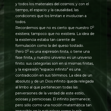
y todos los materiales del cosmos; y con el
tiempo, el espacio y la causalidad, las
condiciones que los limitan e involucran a
todos.
0
Recordemos que no es cierto que nuestro 0
existiera; tampoco que no existiera. La idea de
la existencia estaba tan carente de
formulación como la del queso tostado.
0
Pero 0
es una expresión finita, o tiene una
fase finita, y nuestro universo es un universo
finito; sus categorías son en sí mismas finitas,
y la expresión "espacio infinito" es una
contradicción en sus términos. La idea de un
absoluto y de un Dios infinito queda relegada
al limbo al que pertenecen todas las
perversiones de la verdad de este estilo,
ociosas y perniciosas. El infinito permanece;
pero sólo como una noción matemática tan
imposible en la naturaleza como la raíz