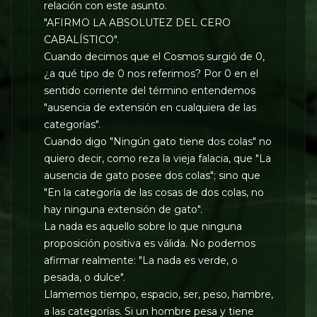
relación con este asunto.
"AFIRMO LA ABSOLUTEZ DEL CERO
CABALÍSTICO".
Cuando decimos que el Cosmos surgió de 0,
¿a qué tipo de 0 nos referimos? Por 0 en el
sentido corriente del término entendemos
"ausencia de extensión en cualquiera de las
categorías".
Cuando digo "Ningún gato tiene dos colas" no
quiero decir, como reza la vieja falacia, que "La
ausencia de gato posee dos colas"; sino que
"En la categoría de las cosas de dos colas, no
hay ninguna extensión de gato".
La nada es aquello sobre lo que ninguna
proposición positiva es válida. No podemos
afirmar realmente: "La nada es verde, o
pesada, o dulce".
Llamemos tiempo, espacio, ser, peso, hambre,
a las categorías. Si un hombre pesa y tiene