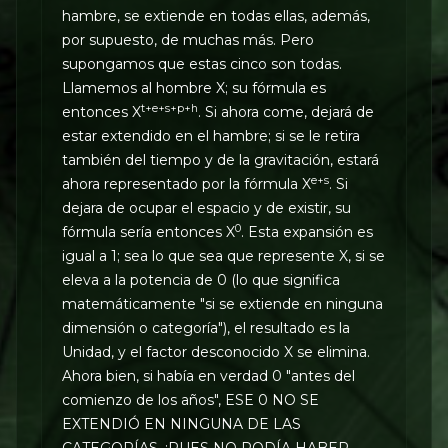
hambre, se extiende en todas ellas, además,
por supuesto, de muchas más. Pero
supongamos que estas cinco son todas.
Llamemos al hombre X; su fórmula es
t+e+s+p+h
entonces X
. Si ahora come, dejará de
estar extendido en el hambre; si se le retira
también del tiempo y de la gravitación, estará
e+s
ahora representado por la fórmula X
. Si
dejara de ocupar el espacio y de existir, su
0
fórmula sería entonces X
. Esta expansión es
igual a 1; sea lo que sea que represente X, si se
eleva a la potencia de 0 (lo que significa
matemáticamente "si se extiende en ninguna
dimensión o categoría"), el resultado es la
Unidad, y el factor desconocido X se elimina.
Ahora bien, si había en verdad 0 "antes del
comienzo de los años", ESE 0 NO SE
EXTENDIÓ EN NINGUNA DE LAS
CATEGORÍAS, ¡PUES NO PODÍA HABER