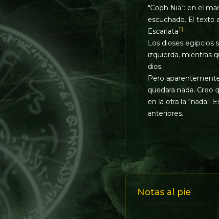
"Coph Nia": en el man
escuchado. El texto 
[1]
Escarlata
.
Los dioses egipcios 
izquierda, mientras q
dios.
Pero aparentemente R
quedara nada. Creo q
en la otra la "nada".
anteriores.
Notas al pie