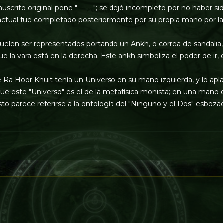
uscrito original pone "- - - -"; se dejó incompleto por no haber 
actual fue completado posteriormente por su propia mano por la
suelen ser representados portando un Ankh, o correa de sandalia
ue la vara está en la derecha. Este ankh simboliza el poder de ir, 
a Hoor Khuit tenía un Universo en su mano izquierda, y lo apl
ue este "Universo" es el de la metafísica monista; en una mano es
 Esto parece referirse a la ontología del "Ninguno y el Dos" esboz