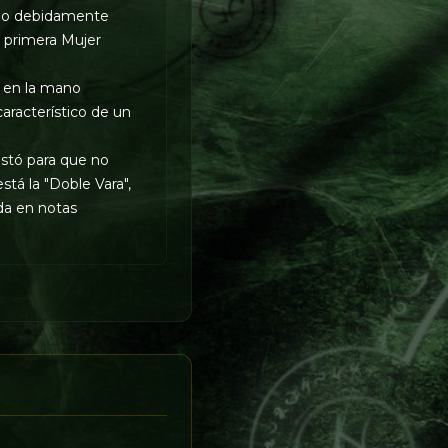
sido debidamente
 primera Mujer
, en la mano
característico de un
astó para que no
tá la "Doble Vara",
ada en notas