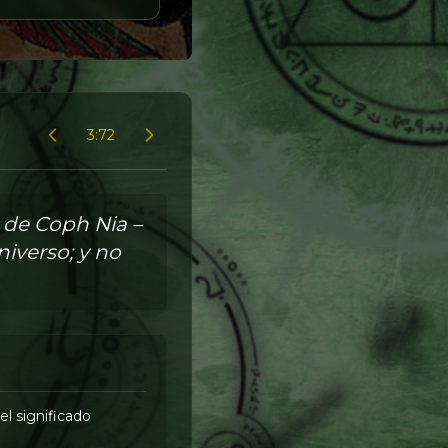
3:72
a de Coph Nia –
iverso; y no
el significado