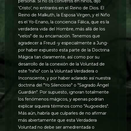
personal. Si no os convertís en niños, dijo
'Cristo', no entraréis en el Reino de Dios. El
Reino de Malkuth, la Esposa Virgen, y el Niño
es el Yo-Enano, la conciencia Fálica, que es la
verdadera vida del Hombre, más allá de los
"velos" de su encarnación. Tenemos que
agradecer a Freud -y especialmente a Jung-
por haber expuesto esta parte de la Doctrina
Mágica tan claramente, así como por su
desarrollo de la conexión de la Voluntad de
este "niño" con la Voluntad Verdadera o
Inconsciente, y por haber aclarado así nuestra
doctrina del "Yo Silencioso" o "Sagrado Ángel
Guardián". Por supuesto, ignoran totalmente
los fenómenos mágicos, y apenas podrían
explicar siquiera términos como "Augoeides".
Más aún, habría que culparles de no afirmar
más abiertamente que esta Verdadera
Voluntad no debe ser amedrentada o