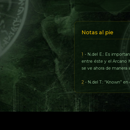
Notas al pie
1
- N.del E.: Es importan
entre éste y el Arcano 
se ve ahora de manera im
2
- N.del T.: “Known” en e