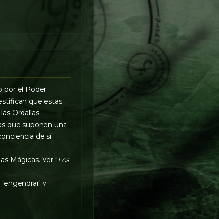
o por el Poder
estifican que estas
las Ordalías
cias que suponen una
conciencia de sí
las Mágicas. Ver "
Los
 'engendrar' y