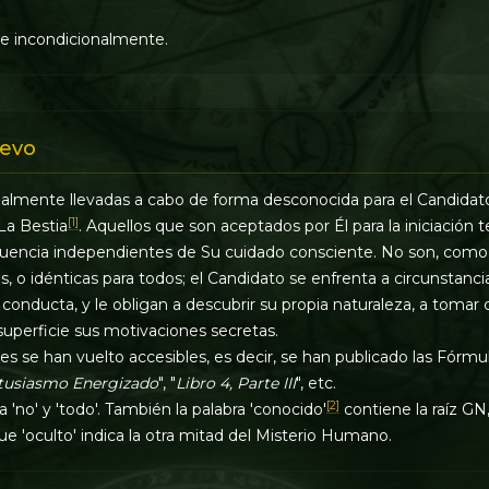
de incondicionalmente.
evo
ualmente llevadas a cabo de forma desconocida para el Candidat
[1]
La Bestia
. Aquellos que son aceptados por Él para la iniciación t
cuencia independientes de Su cuidado consciente. No son, como 
es, o idénticas para todos; el Candidato se enfrenta a circunstan
onducta, y le obligan a descubrir su propia naturaleza, a tomar 
uperficie sus motivaciones secretas.
es se han vuelto accesibles, es decir, se han publicado las Fórmu
tusiasmo Energizado
", "
Libro 4, Parte III
", etc.
[2]
a 'no' y 'todo'. También la palabra 'conocido'
contiene la raíz GN,
ue 'oculto' indica la otra mitad del Misterio Humano.