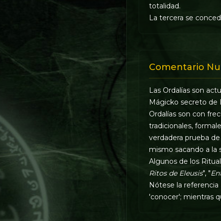
totalidad.
La tercera se conce
Comentario Nu
Las Ordalías son act
Mágicko secreto de 
Ordalías son con fre
tradicionales, formal
verdadera prueba de c
mismo sacando a la s
Algunos de los Ritual
Ritos de Eleusis
", "
En
Nótese la referencia 
'conocer'; mientras q