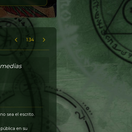
1:34
a medias
o sea el escrito.
pública en su