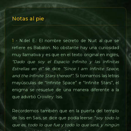
Notas al pie
1
- N.del E.: El nombre secreto de Nuit al que se
refiere es Babalon. No obstante hay una curiosidad
muy llamativa y es que en el texto original en inglés,
“Dado que soy el Espacio Infinito y las Infinitas
Estrellas en él”
se dice
“Since I am Infinite Space,
and the Infinite Stars thereof”
. Si tomamos las letras
mayúsculas de “Infinite Space” e “Infinite Stars”, el
enigma se resuelve de una manera diferente a la
que advirtió Crowley: Isis.
Recordemos también que en la puerta del templo
de Isis en Sais, se dice que podía leerse: “
soy todo lo
que es, todo lo que fue y todo lo que será, y ningún