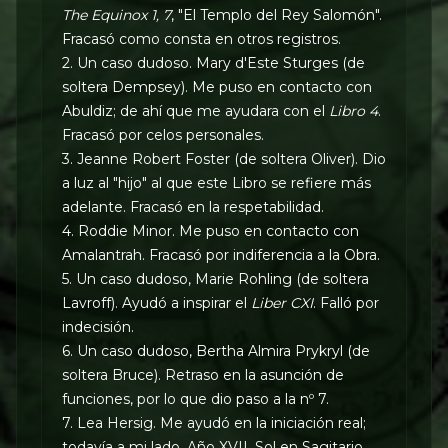
The Equinox 1, 7
, "El Templo del Rey Salomón".
Fracasó como consta en otros registros.
2. Un caso dudoso. Mary d'Este Sturges (de
soltera Dempsey). Me puso en contacto con
Abuldiz; de ahí que me ayudara con el
Libro 4
.
Fracasó por celos personales.
3. Jeanne Robert Foster (de soltera Oliver). Dio
a luz al "hijo" al que este Libro se refiere más
adelante. Fracasó en la respetabilidad.
4. Roddie Minor. Me puso en contacto con
Amalantrah. Fracasó por indiferencia a la Obra.
5. Un caso dudoso, Marie Rohling (de soltera
Lavroff). Ayudó a inspirar el
Liber CXI
. Falló por
indecisión.
6. Un caso dudoso, Bertha Almira Prykryl (de
soltera Bruce). Retraso en la asunción de
funciones, por lo que dio paso a la nº 7.
7. Lea Hersig. Me ayudó en la iniciación real;
todavía a mi lado, Año XVII, Sol en Sagitario.