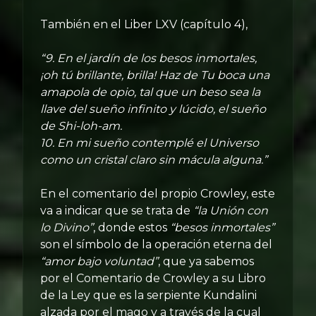
También en el Liber LXV (capítulo 4),
“9. En el jardín de los besos inmortales,
¡oh tú brillante, brilla! Haz de Tu boca una
amapola de opio, tal que un beso sea la
llave del sueño infinito y lúcido, el sueño
de Shi-loh-am.
10. En mi sueño contemplé el Universo
como un cristal claro sin mácula alguna.”
En el comentario del propio Crowley, este
va a indicar que se trata de
“la Unión con
lo Divino”
, donde estos
“besos inmortales”
son el símbolo de la operación eterna del
“amor bajo voluntad”
, que ya sabemos
por el Comentario de Crowley a su Libro
de la Ley que es la serpiente Kundalini
alzada por el mago y a través de la cual