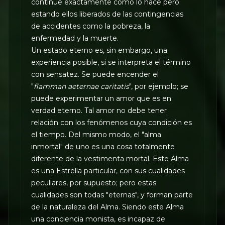
continúe exactamente como lo hace pero
estando ellos liberados de las contingencias
de accidentes como la pobreza, la
enfermedad y la muerte.
Un estado eterno es, sin embargo, una
experiencia posible, si se interpreta el término
con sensatez. Se puede encender el
"
flamman aeternae caritatis
", por ejemplo; se
puede experimentar un amor que es en
verdad eterno. Tal amor no debe tener
relación con los fenómenos cuya condición es
el tiempo. Del mismo modo, el "alma
inmortal" de uno es una cosa totalmente
diferente de la vestimenta mortal. Este Alma
es una Estrella particular, con sus cualidades
peculiares, por supuesto; pero estas
cualidades son todas "eternas", y forman parte
de la naturaleza del Alma. Siendo este Alma
una conciencia monista, es incapaz de