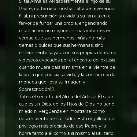
Si tal Alma es verdaderamente el hijo de su
Padre, no temerá mostrar falta de reverencia
filial, ni presunción si olvida a su familia en el
fervor de fundar una propia, engendrando
muchachos no mejores ni más valientes en
verdad que sus hermanos, niñas no más
tiernas o dulces que sus hermanas, sino
enteramente suyas, con sus propios defectos
y deseos evocados por el encanto del éxtasis
cuando muere para sí misma en el vientre de
la bruja que codicia su vida, y la compra con la
moneda que lleva su Imagen y
[2]
Sobrescripción
.
Tal es el secreto del Alma del Artista. Él sabe
que es un Dios, de los Hijos de Dios; no tiene
miedo ni vergüenza en mostrarse como
descendiente de su Padre. Está orgulloso del
privilegio más preciado de ese Padre y lo
honra tanto a él como a sí mismo al utilizarlo.