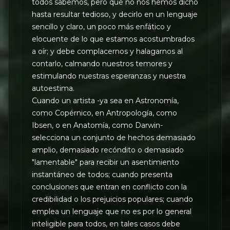
todos sabemos, pero que no nos hemos dicho
hasta resultar tedioso, y decirlo en un lenguaje
sencillo y claro, un poco más enfático y
elocuente de lo que estamos acostumbrados
a oír; y debe complacernos y halagarnos al
contarlo, calmando nuestros temores y
estimulando nuestras esperanzas y nuestra
autoestima.
Cuando un artista -ya sea en Astronomía,
como Copérnico, en Antropología, como
Ibsen, o en Anatomía, como Darwin-
selecciona un conjunto de hechos demasiado
amplio, demasiado recóndito o demasiado
"lamentable" para recibir un asentimiento
instantáneo de todos; cuando presenta
conclusiones que entran en conflicto con la
credibilidad o los prejuicios populares; cuando
emplea un lenguaje que no es por lo general
inteligible para todos, en tales casos debe