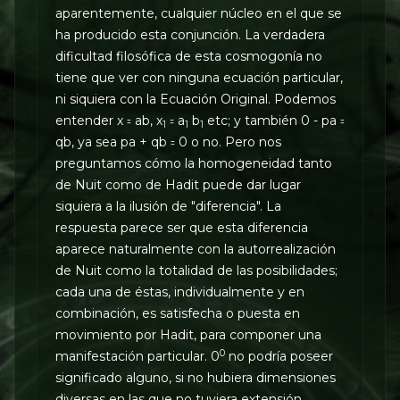
aparentemente, cualquier núcleo en el que se
ha producido esta conjunción. La verdadera
dificultad filosófica de esta cosmogonía no
tiene que ver con ninguna ecuación particular,
ni siquiera con la Ecuación Original. Podemos
entender x ꞊ ab, x
꞊ a
b
etc; y también 0 - pa ꞊
1
1
1
qb, ya sea pa + qb ꞊ 0 o no. Pero nos
preguntamos cómo la homogeneidad tanto
de Nuit como de Hadit puede dar lugar
siquiera a la ilusión de "diferencia". La
respuesta parece ser que esta diferencia
aparece naturalmente con la autorrealización
de Nuit como la totalidad de las posibilidades;
cada una de éstas, individualmente y en
combinación, es satisfecha o puesta en
movimiento por Hadit, para componer una
0
manifestación particular. 0
no podría poseer
significado alguno, si no hubiera dimensiones
diversas en las que no tuviera extensión.