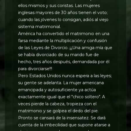
ellos mismos y sus coristas. Las mujeres
inglesas mayores de 30 años tienen el voto;
cuando las jóvenes lo consigan, adiós al viejo
sistema matrimonial.
América ha convertido el matrimonio en una
farsa mediante la multiplicación y confusión
de las Leyes de Divorcio. ¡¡¡Una amiga mía que
se había divorciado de su marido fue de
hecho, tres años después, demandada por él
para divorciarse!!!
Pero Estados Unidos nunca espera a las leyes;
su gente se adelanta. La mujer americana
emancipada y autosuficiente ya actúa
exactamente igual que el "chico soltero". A
veces pierde la cabeza, tropieza con el
matrimonio y se golpea el dedo del pie.
Pronto se cansará de la insensatez. Se dará
cuenta de la imbecilidad que supone atarse a