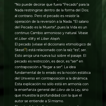
"No puede decirse que fuera "Pecado" para la
Nada restringirse dentro de la forma del Dos;
al contrario. Pero el pecado es resistir la
operación de la reversión a la Nada. "El salario
del Pecado es la Muerte", pues la Vida es un
continuo Cambio armonioso y natural. Véase
el
Liber 418
y el
Liber Aleph
.
El pecado (véase el diccionario etimológico de
[1]
Skeat
) está relacionado con la raíz "es", ser.
Esto arroja una nueva luz sobre el pasaje. El
pecado es restricción, es decir, es "ser" en
contraposición a "llegar a ser". La idea
fundamental de lo errado es la noción estática
del Universo en contraposición a la dinámica.
Esta explicación no sólo está en armonía con
la enseñanza general del
Libro de la Ley
, sino
que muestra la profundidad con la que el
autor se entiende a Sí mismo.