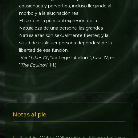
apasionada y pervertida, incluso llegando al
morbo y a la alucinación real.
El sexo es la principal expresión de la
Naturaleza de una persona; las grandes
Naturalezas son sexualmente fuertes; y la
salud de cualquier persona dependerá de la
libertad de esa función.
(Ver "
Liber CI
", "de Lege Libellum", Cap. IV, en
"
The Equinox
" III.)
Notas al pie
1
- N.del E.: Walter William Skeat, filólogo británico