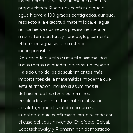
investigamos la validez última de nuestras
proposiciones. Podemos confiar en que el
agua hierve a 100 grados centígrados, aunque,
respecto a la exactitud matemática, el agua
nunca hierva dos veces precisamente a la
misma temperatura, y aunque, lógicamente,
el término agua sea un misterio
incomprensible.
Retomando nuestro supuesto axioma, dos
líneas rectas no pueden encerrar un espacio.
Ha sido uno de los descubrimientos más
importantes de la matemática moderna que
esta afirmación, incluso si asumimos la
definición de los diversos términos
empleados, es estrictamente relativa, no
absoluta; y que el sentido común es
impotente para confirmarla como sucede con
el caso del agua hirviendo. En efecto, Bolyai,
Lobatschewsky y Riemann han demostrado