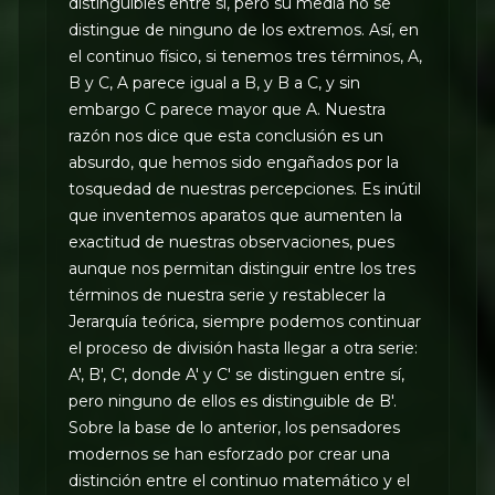
distinguibles entre sí, pero su media no se
distingue de ninguno de los extremos. Así, en
el continuo físico, si tenemos tres términos, A,
B y C, A parece igual a B, y B a C, y sin
embargo C parece mayor que A. Nuestra
razón nos dice que esta conclusión es un
absurdo, que hemos sido engañados por la
tosquedad de nuestras percepciones. Es inútil
que inventemos aparatos que aumenten la
exactitud de nuestras observaciones, pues
aunque nos permitan distinguir entre los tres
términos de nuestra serie y restablecer la
Jerarquía teórica, siempre podemos continuar
el proceso de división hasta llegar a otra serie:
A', B', C', donde A' y C' se distinguen entre sí,
pero ninguno de ellos es distinguible de B'.
Sobre la base de lo anterior, los pensadores
modernos se han esforzado por crear una
distinción entre el continuo matemático y el